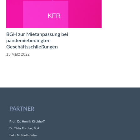
KFR
BGH zur Mietanpassung bei
pandemiebedingten
Geschäftsschließungen
15 März 2022
PARTNER
Prof. Dr. Henrik Kirchhoff
Dr. Thilo Franke, M.A.
Felix M. Riethmüller