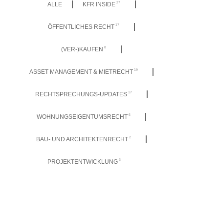
27
ALLE
KFR INSIDE
17
ÖFFENTLICHES RECHT
8
(VER-)KAUFEN
19
ASSET MANAGEMENT & MIETRECHT
17
RECHTSPRECHUNGS-UPDATES
6
WOHNUNGSEIGENTUMSRECHT
2
BAU- UND ARCHITEKTENRECHT
3
PROJEKTENTWICKLUNG