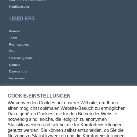
Konfliktlösung
ÜBER KFR
Kanzlei
Team
Rechtsgebiete
Blog
Stellenangebote
Kontakt
Datenschutz
Impressum
KONTAKT
COOKIE-EINSTELLUNGEN
KFR Kirchhoff Franke Riethmüller Partnerschaft von Rechtsanwälten
Wir verwenden Cookies auf unserer Website, um Ihnen
mbB
einen möglichst optimalen Website-Besuch zu ermöglichen.
Am Kaiserkai 69
Dazu gehören Cookies, die für den Betrieb der Website
20457 Hamburg
notwendig sind, solche, die lediglich zu anonymen
Statistikzwecken und solche, die für Komforteinstellungen
+49 (0)40 524 77 00 30
genutzt werden. Sie können selbst entscheiden, ob Sie die
Tel
Nutzung zu Statistikzwecken und die Komforteinstellungen
Fax +49 (0)40 524 77 00 31