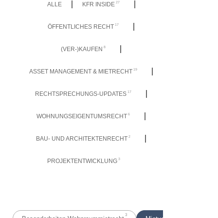
27
ALLE
KFR INSIDE
17
ÖFFENTLICHES RECHT
8
(VER-)KAUFEN
19
ASSET MANAGEMENT & MIETRECHT
17
RECHTSPRECHUNGS-UPDATES
6
WOHNUNGSEIGENTUMSRECHT
2
BAU- UND ARCHITEKTENRECHT
3
PROJEKTENTWICKLUNG
3