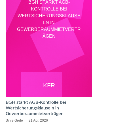
BGH STÄRKT AGB-
KONTROLLE BEI
WERTSICHERUNGSKLAUSE
LN IN
GEWERBERAUMMIETVERTR
ÄGEN
KFR
BGH stärkt AGB-Kontrolle bei
Wertsicherungsklauseln in
Gewerberaummietverträgen
Sinje Grefe
21 Apr. 2026