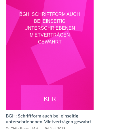
BGH: SCHRIFTFORM AUCH
BEI EINSEITIG
UNTERSCHRIEBENEN
MIETVERTRÄGEN
GEWAHRT
KFR
BGH: Schriftform auch bei einseitig
unterschriebenen Mietverträgen gewahrt
Dr. Thilo Franke, M.A.
04 Juni 2018