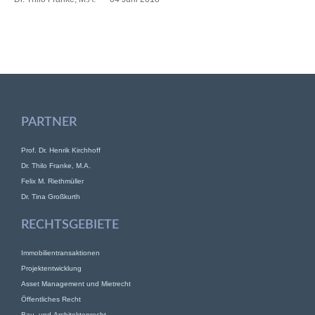
PARTNER
Prof. Dr. Henrik Kirchhoff
Dr. Thilo Franke, M.A.
Felix M. Riethmüller
Dr. Tina Großkurth
RECHTSGEBIETE
Immobilientransaktionen
Projektentwicklung
Asset Management und Mietrecht
Öffentliches Recht
Bau- und Architektenrecht