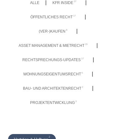
27
ALLE
KFR INSIDE
17
ÖFFENTLICHES RECHT
8
(VER-)KAUFEN
19
ASSET MANAGEMENT & MIETRECHT
17
RECHTSPRECHUNGS-UPDATES
6
WOHNUNGSEIGENTUMSRECHT
2
BAU- UND ARCHITEKTENRECHT
3
PROJEKTENTWICKLUNG
2