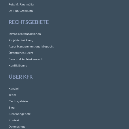
Felix M. Riethmüller
Dr. Tina Großkurth
RECHTSGEBIETE
Immobilientransaktionen
Projektentwicklung
Asset Management und Mietrecht
Öffentliches Recht
Bau- und Architektenrecht
Konfliktlösung
ÜBER KFR
Kanzlei
Team
Rechtsgebiete
Blog
Stellenangebote
Kontakt
Datenschutz