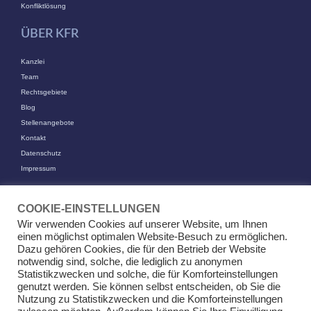
Konfliktlösung
ÜBER KFR
Kanzlei
Team
Rechtsgebiete
Blog
Stellenangebote
Kontakt
Datenschutz
Impressum
KONTAKT
COOKIE-EINSTELLUNGEN
KFR Kirchhoff Franke Riethmüller Partnerschaft von Rechtsanwälten
Wir verwenden Cookies auf unserer Website, um Ihnen
mbB
einen möglichst optimalen Website-Besuch zu ermöglichen.
Am Kaiserkai 69
Dazu gehören Cookies, die für den Betrieb der Website
20457 Hamburg
notwendig sind, solche, die lediglich zu anonymen
Statistikzwecken und solche, die für Komforteinstellungen
+49 (0)40 524 77 00 30
genutzt werden. Sie können selbst entscheiden, ob Sie die
Tel
Nutzung zu Statistikzwecken und die Komforteinstellungen
Fax +49 (0)40 524 77 00 31