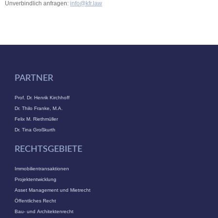
Unverbindlich anfragen:
info@kfr.law
PARTNER
Prof. Dr. Henrik Kirchhoff
Dr. Thilo Franke, M.A.
Felix M. Riethmüller
Dr. Tina Großkurth
RECHTSGEBIETE
Immobilientransaktionen
Projektentwicklung
Asset Management und Mietrecht
Öffentliches Recht
Bau- und Architektenrecht