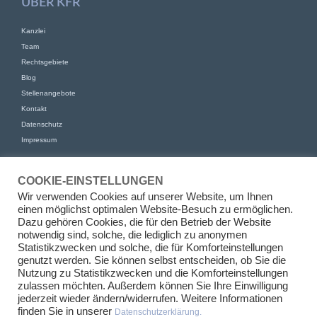
ÜBER KFR
Kanzlei
Team
Rechtsgebiete
Blog
Stellenangebote
Kontakt
Datenschutz
Impressum
KONTAKT
COOKIE-EINSTELLUNGEN
KFR Kirchhoff Franke Riethmüller Partnerschaft von Rechtsanwälten
Wir verwenden Cookies auf unserer Website, um Ihnen
mbB
einen möglichst optimalen Website-Besuch zu ermöglichen.
Am Kaiserkai 69
Dazu gehören Cookies, die für den Betrieb der Website
20457 Hamburg
notwendig sind, solche, die lediglich zu anonymen
Statistikzwecken und solche, die für Komforteinstellungen
+49 (0)40 524 77 00 30
genutzt werden. Sie können selbst entscheiden, ob Sie die
Tel
Nutzung zu Statistikzwecken und die Komforteinstellungen
Fax +49 (0)40 524 77 00 31
zulassen möchten. Außerdem können Sie Ihre Einwilligung
info@kfr.law
E-Mail
jederzeit wieder ändern/widerrufen. Weitere Informationen
finden Sie in unserer
Datenschutzerklärung.