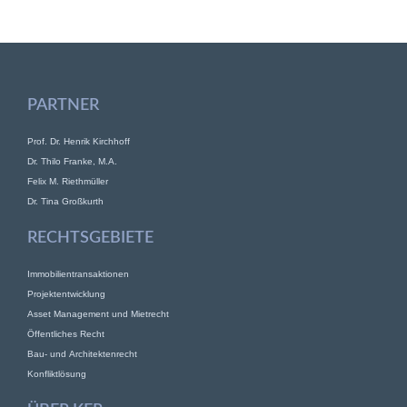
PARTNER
Prof. Dr. Henrik Kirchhoff
Dr. Thilo Franke, M.A.
Felix M. Riethmüller
Dr. Tina Großkurth
RECHTSGEBIETE
Immobilientransaktionen
Projektentwicklung
Asset Management und Mietrecht
Öffentliches Recht
Bau- und Architektenrecht
Konfliktlösung