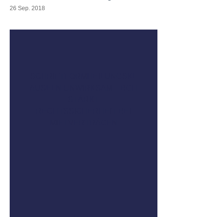
26 Sep. 2018
SCHRIFTFORMHEILUNGSKL
AUSELN UNWIRKSAM – BGH
STÄRKT
RECHTSSICHERHEIT BEI
MIETVERTRÄGEN