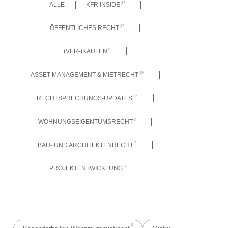
27
ALLE
KFR INSIDE
17
ÖFFENTLICHES RECHT
8
(VER-)KAUFEN
19
ASSET MANAGEMENT & MIETRECHT
17
RECHTSPRECHUNGS-UPDATES
6
WOHNUNGSEIGENTUMSRECHT
2
BAU- UND ARCHITEKTENRECHT
3
PROJEKTENTWICKLUNG
3