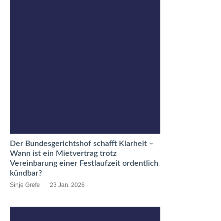
IST EIN MIETVERTRAG
TROTZ VEREINBARUNG
EINER FESTLAUFZEIT
ORDENTLICH KÜNDBAR?
KFR
Der Bundesgerichtshof schafft Klarheit –
Wann ist ein Mietvertrag trotz
Vereinbarung einer Festlaufzeit ordentlich
kündbar?
Sinje Grefe
23 Jan. 2026