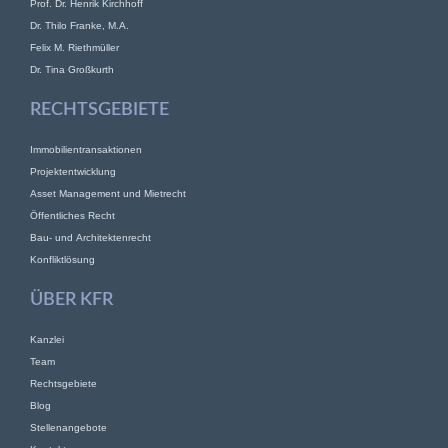
Prof. Dr. Henrik Kirchhoff
Dr. Thilo Franke, M.A.
Felix M. Riethmüller
Dr. Tina Großkurth
RECHTSGEBIETE
Immobilientransaktionen
Projektentwicklung
Asset Management und Mietrecht
Öffentliches Recht
Bau- und Architektenrecht
Konfliktlösung
ÜBER KFR
Kanzlei
Team
Rechtsgebiete
Blog
Stellenangebote