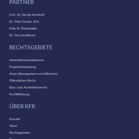
PARTNER
Prof. Dr. Henrik Kirchhoff
Dr. Thilo Franke, M.A.
Felix M. Riethmüller
Dr. Tina Großkurth
RECHTSGEBIETE
Immobilientransaktionen
Projektentwicklung
Asset Management und Mietrecht
Öffentliches Recht
Bau- und Architektenrecht
Konfliktlösung
ÜBER KFR
Kanzlei
Team
Rechtsgebiete