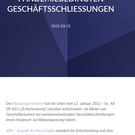
GESCHÄFTSSCHLIESSUNGEN
2022-03-15
Der
Bundesgerichtshof
hat mit Urteil vom 12. Januar 2022 – Az. XII
ZR 8/21 („Entscheidung“) darüber entschieden, ob Mieter von
Geschäftsräumen bei pandemiebedingten Geschäftsschließungen
einen Anspruch auf Mietanpassung haben.
KFR – Kanzlei für Real Estate
erläutert die Entscheidung und ihre