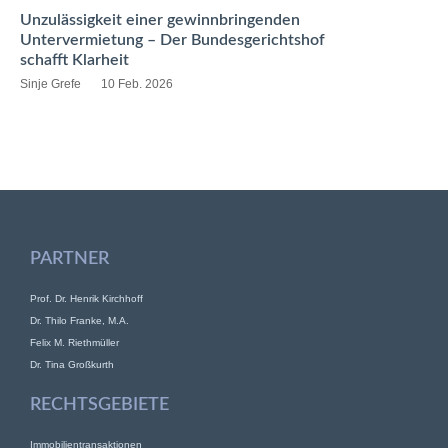
Unzulässigkeit einer gewinnbringenden
Untervermietung – Der Bundesgerichtshof
schafft Klarheit
Sinje Grefe
10 Feb. 2026
PARTNER
Prof. Dr. Henrik Kirchhoff
Dr. Thilo Franke, M.A.
Felix M. Riethmüller
Dr. Tina Großkurth
RECHTSGEBIETE
Immobilientransaktionen