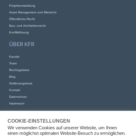
Projektentwicklung
Asset Management und Mietrecht
Öffentliches Recht
Bau- und Architektenrecht
Konfliktlösung
ÜBER KFR
Kanzlei
Team
Rechtsgebiete
Blog
Stellenangebote
Kontakt
Datenschutz
Impressum
KONTAKT
COOKIE-EINSTELLUNGEN
KFR Kirchhoff Franke Riethmüller Partnerschaft von Rechtsanwälten
Wir verwenden Cookies auf unserer Website, um Ihnen
mbB
einen möglichst optimalen Website-Besuch zu ermöglichen.