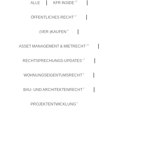
27
ALLE
KFR INSIDE
17
ÖFFENTLICHES RECHT
8
(VER-)KAUFEN
19
ASSET MANAGEMENT & MIETRECHT
17
RECHTSPRECHUNGS-UPDATES
6
WOHNUNGSEIGENTUMSRECHT
2
BAU- UND ARCHITEKTENRECHT
3
PROJEKTENTWICKLUNG