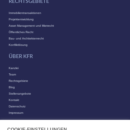
RECHTSGEBIETE
Immobilientransaktionen
Projektentwicklung
Asset Management und Mietrecht
Öffentliches Recht
Bau- und Architektenrecht
Konfliktlösung
ÜBER KFR
Kanzlei
Team
Rechtsgebiete
Blog
Stellenangebote
Kontakt
Datenschutz
Impressum
KONTAKT
COOKIE-EINSTELLUNGEN