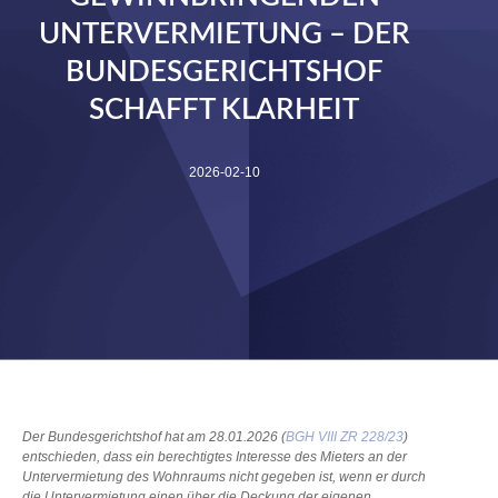
UNTERVERMIETUNG – DER
BUNDESGERICHTSHOF
SCHAFFT KLARHEIT
2026-02-10
Der Bundesgerichtshof hat am 28.01.2026 (
BGH VIII ZR 228/23
)
entschieden, dass ein berechtigtes Interesse des Mieters an der
Untervermietung des Wohnraums nicht gegeben ist, wenn er durch
die Untervermietung einen über die Deckung der eigenen