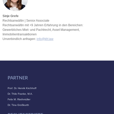
Sinje Grefe
Rechtsanwältin | Senior Associate
Rechtsanwältin mit +9 Jahren Erfahrung in den Bereichen:
Gewerbliches Miet- und Pachtrecht, Asset Management,
Immobilientransaktionen
Unverbindlich anfragen:
info@kfr.law
PARTNER
Prof. Dr. Henrik Kirchhoff
Dr. Thilo Franke, M.A.
Felix M. Riethmüller
Dr. Tina Großkurth