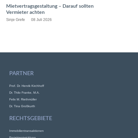
Mietvertragsgestaltung – Darauf sollten
Vermieter achten
Sinje Grefe
08 Juli 2026
PARTNER
Prof. Dr. Henrik Kirchhoff
Dr. Thilo Franke, M.A.
Felix M. Riethmüller
Dr. Tina Großkurth
RECHTSGEBIETE
Immobilientransaktionen
Projektentwicklung