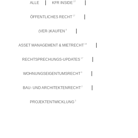
27
ALLE
KFR INSIDE
17
ÖFFENTLICHES RECHT
8
(VER-)KAUFEN
19
ASSET MANAGEMENT & MIETRECHT
17
RECHTSPRECHUNGS-UPDATES
6
WOHNUNGSEIGENTUMSRECHT
2
BAU- UND ARCHITEKTENRECHT
3
PROJEKTENTWICKLUNG