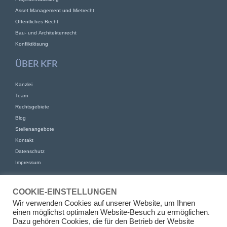
Asset Management und Mietrecht
Öffentliches Recht
Bau- und Architektenrecht
Konfliktlösung
ÜBER KFR
Kanzlei
Team
Rechtsgebiete
Blog
Stellenangebote
Kontakt
Datenschutz
Impressum
KONTAKT
COOKIE-EINSTELLUNGEN
KFR Kirchhoff Franke Riethmüller Partnerschaft von Rechtsanwälten
Wir verwenden Cookies auf unserer Website, um Ihnen
mbB
einen möglichst optimalen Website-Besuch zu ermöglichen.
Am Kaiserkai 69
Dazu gehören Cookies, die für den Betrieb der Website