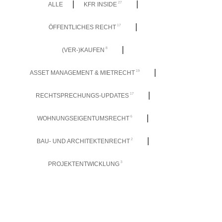
27
ALLE
KFR INSIDE
17
ÖFFENTLICHES RECHT
8
(VER-)KAUFEN
19
ASSET MANAGEMENT & MIETRECHT
17
RECHTSPRECHUNGS-UPDATES
6
WOHNUNGSEIGENTUMSRECHT
2
BAU- UND ARCHITEKTENRECHT
3
PROJEKTENTWICKLUNG