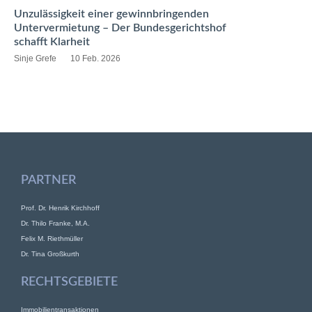
Unzulässigkeit einer gewinnbringenden
Untervermietung – Der Bundesgerichtshof
schafft Klarheit
Sinje Grefe
10 Feb. 2026
PARTNER
Prof. Dr. Henrik Kirchhoff
Dr. Thilo Franke, M.A.
Felix M. Riethmüller
Dr. Tina Großkurth
RECHTSGEBIETE
Immobilientransaktionen