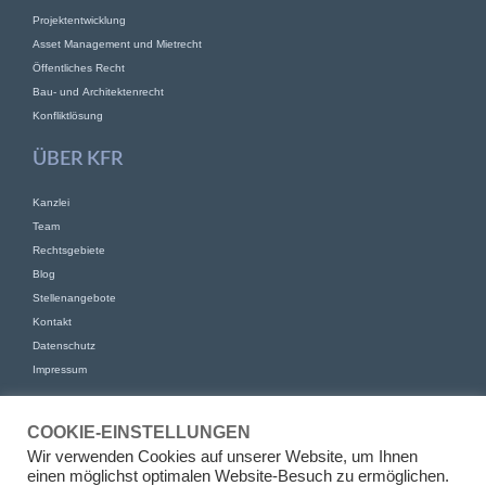
Projektentwicklung
Asset Management und Mietrecht
Öffentliches Recht
Bau- und Architektenrecht
Konfliktlösung
ÜBER KFR
Kanzlei
Team
Rechtsgebiete
Blog
Stellenangebote
Kontakt
Datenschutz
Impressum
KONTAKT
COOKIE-EINSTELLUNGEN
KFR Kirchhoff Franke Riethmüller Partnerschaft von Rechtsanwälten
Wir verwenden Cookies auf unserer Website, um Ihnen
mbB
einen möglichst optimalen Website-Besuch zu ermöglichen.