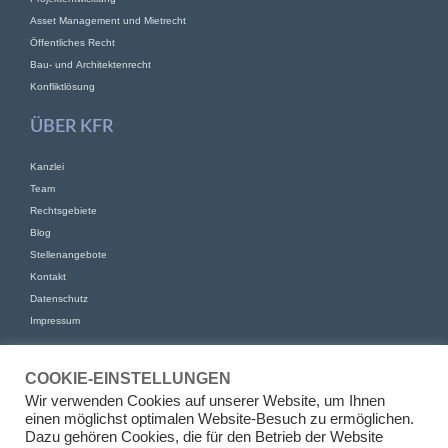
Asset Management und Mietrecht
Öffentliches Recht
Bau- und Architektenrecht
Konfliktlösung
ÜBER KFR
Kanzlei
Team
Rechtsgebiete
Blog
Stellenangebote
Kontakt
Datenschutz
Impressum
KONTAKT
COOKIE-EINSTELLUNGEN
KFR Kirchhoff Franke Riethmüller Partnerschaft von Rechtsanwälten
Wir verwenden Cookies auf unserer Website, um Ihnen
mbB
einen möglichst optimalen Website-Besuch zu ermöglichen.
Am Kaiserkai 69
Dazu gehören Cookies, die für den Betrieb der Website