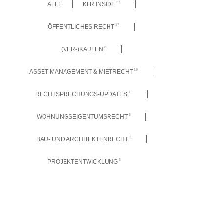
27
ALLE
KFR INSIDE
17
ÖFFENTLICHES RECHT
8
(VER-)KAUFEN
19
ASSET MANAGEMENT & MIETRECHT
17
RECHTSPRECHUNGS-UPDATES
6
WOHNUNGSEIGENTUMSRECHT
2
BAU- UND ARCHITEKTENRECHT
3
PROJEKTENTWICKLUNG