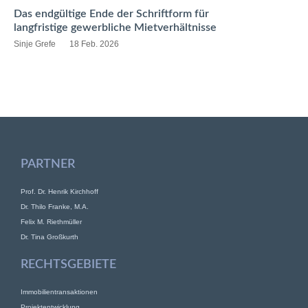
Das endgültige Ende der Schriftform für
langfristige gewerbliche Mietverhältnisse
Sinje Grefe
18 Feb. 2026
PARTNER
Prof. Dr. Henrik Kirchhoff
Dr. Thilo Franke, M.A.
Felix M. Riethmüller
Dr. Tina Großkurth
RECHTSGEBIETE
Immobilientransaktionen
Projektentwicklung