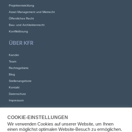
Projektentwicklung
Asset Management und Mietrecht
Öffentliches Recht
Bau- und Architektenrecht
Konfliktlösung
ÜBER KFR
Kanzlei
Team
Rechtsgebiete
Blog
Stellenangebote
Kontakt
Datenschutz
Impressum
KONTAKT
COOKIE-EINSTELLUNGEN
KFR Kirchhoff Franke Riethmüller Partnerschaft von Rechtsanwälten
Wir verwenden Cookies auf unserer Website, um Ihnen
mbB
einen möglichst optimalen Website-Besuch zu ermöglichen.