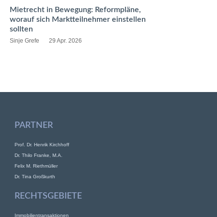
Mietrecht in Bewegung: Reformpläne,
worauf sich Marktteilnehmer einstellen
sollten
Sinje Grefe
29 Apr. 2026
PARTNER
Prof. Dr. Henrik Kirchhoff
Dr. Thilo Franke, M.A.
Felix M. Riethmüller
Dr. Tina Großkurth
RECHTSGEBIETE
Immobilientransaktionen