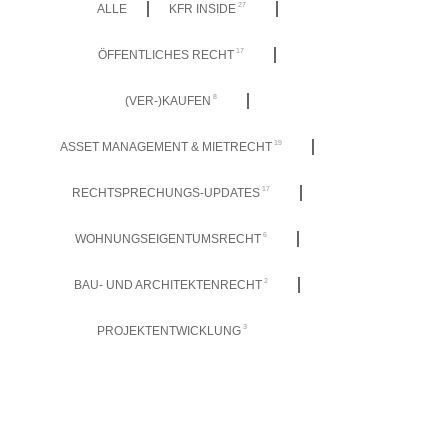
27
ALLE
KFR INSIDE
17
ÖFFENTLICHES RECHT
8
(VER-)KAUFEN
19
ASSET MANAGEMENT & MIETRECHT
17
RECHTSPRECHUNGS-UPDATES
6
WOHNUNGSEIGENTUMSRECHT
2
BAU- UND ARCHITEKTENRECHT
3
PROJEKTENTWICKLUNG