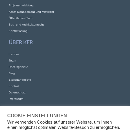
Projektentwicklung
Asset Management und Mietrecht
Öffentliches Recht
Bau- und Architektenrecht
Konfliktlösung
ÜBER KFR
Kanzlei
Team
Rechtsgebiete
Blog
Stellenangebote
Kontakt
Datenschutz
Impressum
KONTAKT
COOKIE-EINSTELLUNGEN
KFR Kirchhoff Franke Riethmüller Partnerschaft von Rechtsanwälten
Wir verwenden Cookies auf unserer Website, um Ihnen
mbB
einen möglichst optimalen Website-Besuch zu ermöglichen.