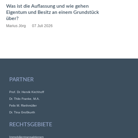
Was ist die Auflassung und wie gehen
Eigentum und Besitz an einem Grundstück
über?
Marius Jörg
07 Juli 2026
PARTNER
Prof. Dr. Henrik Kirchhoff
Dr. Thilo Franke, M.A.
Felix M. Riethmüller
Dr. Tina Großkurth
RECHTSGEBIETE
Immobilientransaktionen