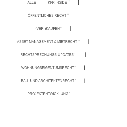
27
ALLE
KFR INSIDE
17
ÖFFENTLICHES RECHT
8
(VER-)KAUFEN
19
ASSET MANAGEMENT & MIETRECHT
17
RECHTSPRECHUNGS-UPDATES
6
WOHNUNGSEIGENTUMSRECHT
2
BAU- UND ARCHITEKTENRECHT
3
PROJEKTENTWICKLUNG