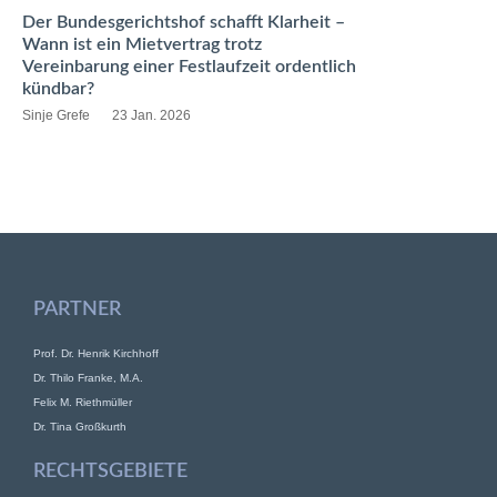
Der Bundesgerichtshof schafft Klarheit –
Wann ist ein Mietvertrag trotz
Vereinbarung einer Festlaufzeit ordentlich
kündbar?
Sinje Grefe
23 Jan. 2026
PARTNER
Prof. Dr. Henrik Kirchhoff
Dr. Thilo Franke, M.A.
Felix M. Riethmüller
Dr. Tina Großkurth
RECHTSGEBIETE