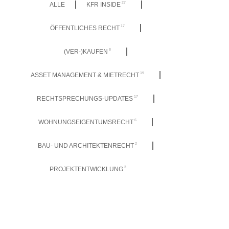
27
ALLE
KFR INSIDE
17
ÖFFENTLICHES RECHT
8
(VER-)KAUFEN
19
ASSET MANAGEMENT & MIETRECHT
17
RECHTSPRECHUNGS-UPDATES
6
WOHNUNGSEIGENTUMSRECHT
2
BAU- UND ARCHITEKTENRECHT
3
PROJEKTENTWICKLUNG