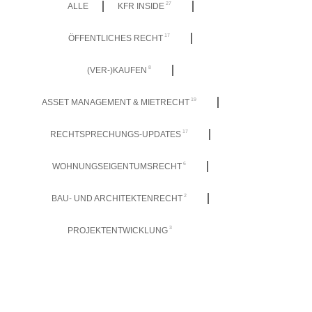
27
ALLE
KFR INSIDE
17
ÖFFENTLICHES RECHT
8
(VER-)KAUFEN
19
ASSET MANAGEMENT & MIETRECHT
17
RECHTSPRECHUNGS-UPDATES
6
WOHNUNGSEIGENTUMSRECHT
2
BAU- UND ARCHITEKTENRECHT
3
PROJEKTENTWICKLUNG