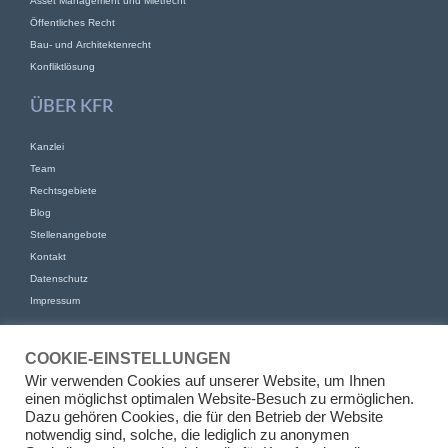
Asset Management und Mietrecht
Öffentliches Recht
Bau- und Architektenrecht
Konfliktlösung
ÜBER KFR
Kanzlei
Team
Rechtsgebiete
Blog
Stellenangebote
Kontakt
Datenschutz
Impressum
KONTAKT
COOKIE-EINSTELLUNGEN
KFR Kirchhoff Franke Riethmüller Partnerschaft von Rechtsanwälten
Wir verwenden Cookies auf unserer Website, um Ihnen
mbB
einen möglichst optimalen Website-Besuch zu ermöglichen.
Am Kaiserkai 69
Dazu gehören Cookies, die für den Betrieb der Website
20457 Hamburg
notwendig sind, solche, die lediglich zu anonymen