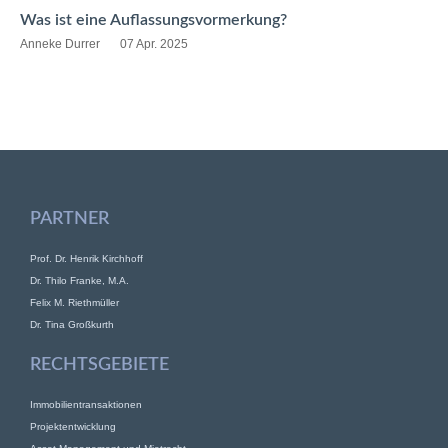
Was ist eine Auflassungsvormerkung?
Anneke Durrer
07 Apr. 2025
PARTNER
Prof. Dr. Henrik Kirchhoff
Dr. Thilo Franke, M.A.
Felix M. Riethmüller
Dr. Tina Großkurth
RECHTSGEBIETE
Immobilientransaktionen
Projektentwicklung