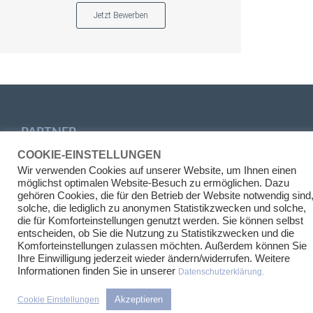
Jetzt Bewerben
PARTNER
COOKIE-EINSTELLUNGEN
Prof. Dr. Henrik Kirchhoff
Wir verwenden Cookies auf unserer Website, um Ihnen einen
möglichst optimalen Website-Besuch zu ermöglichen. Dazu
Dr. Thilo Franke, M.A.
gehören Cookies, die für den Betrieb der Website notwendig sind
Felix M. Riethmüller
solche, die lediglich zu anonymen Statistikzwecken und solche,
Dr. Tina Großkurth
die für Komforteinstellungen genutzt werden. Sie können selbst
entscheiden, ob Sie die Nutzung zu Statistikzwecken und die
RECHTSGEBIETE
Komforteinstellungen zulassen möchten. Außerdem können Sie
Ihre Einwilligung jederzeit wieder ändern/widerrufen. Weitere
Immobilientransaktionen
Informationen finden Sie in unserer
Datenschutzerklärung.
Projektentwicklung
Akzeptieren
Cookie Einstellungen
Asset Management und Mietrecht
Öffentliches Recht