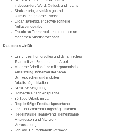
Sicherer Umgang mit MS Office,
insbesondere Word, Outlook und Teams
Strukturierte, zuverlässige und
selbstständige Arbeitsweise
Organisationstalent sowie schnelle
Auffassungsgabe
Freude an Teamarbeit und Interesse an
modernen Arbeitsprozessen
Das bieten wir Dir:
Ein junges, humorvolles und dynamisches
Team mit viel Freude an der Arbeit
Moderne Arbeitsplätze mit ergonomischer
Ausstattung, höhenverstellbaren
Schreibtischen und mobilen
Arbeitsmöglichkeiten
Attraktive Vergütung
Homeoffice nach Absprache
30 Tage Urlaub im Jahr
Regelmäßige Feedbackgespräche
Fort- und Weiterbildungsmöglichkeiten
Regelmäßige Teamevents, gemeinsame
Mittagessen und Afterwork-
Veranstaltungen
JobRad, Deutschlandticket sowie