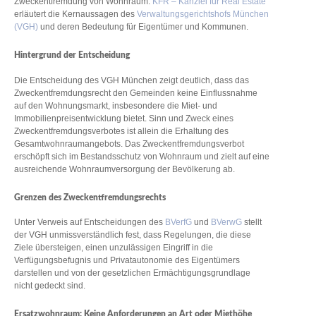
Zweckentfremdung von Wohnraum.
KFR – Kanzlei für Real Estate
erläutert die Kernaussagen des
Verwaltungsgerichtshofs München
(VGH)
und deren Bedeutung für Eigentümer und Kommunen.
Hintergrund der Entscheidung
Die Entscheidung des VGH München zeigt deutlich, dass das
Zweckentfremdungsrecht den Gemeinden keine Einflussnahme
auf den Wohnungsmarkt, insbesondere die Miet- und
Immobilienpreisentwicklung bietet. Sinn und Zweck eines
Zweckentfremdungsverbotes ist allein die Erhaltung des
Gesamtwohnraumangebots. Das Zweckentfremdungsverbot
erschöpft sich im Bestandsschutz von Wohnraum und zielt auf eine
ausreichende Wohnraumversorgung der Bevölkerung ab.
Grenzen des Zweckentfremdungsrechts
Unter Verweis auf Entscheidungen des
BVerfG
und
BVerwG
stellt
der VGH unmissverständlich fest, dass Regelungen, die diese
Ziele übersteigen, einen unzulässigen Eingriff in die
Verfügungsbefugnis und Privatautonomie des Eigentümers
darstellen und von der gesetzlichen Ermächtigungsgrundlage
nicht gedeckt sind.
Ersatzwohnraum: Keine Anforderungen an Art oder Miethöhe