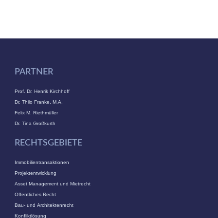
PARTNER
Prof. Dr. Henrik Kirchhoff
Dr. Thilo Franke, M.A.
Felix M. Riethmüller
Dr. Tina Großkurth
RECHTSGEBIETE
Immobilientransaktionen
Projektentwicklung
Asset Management und Mietrecht
Öffentliches Recht
Bau- und Architektenrecht
Konfliktlösung