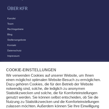
ÜBER KFR
Kanzlei
Team
Rechtsgebiete
Blog
Stellenangebote
Kontakt
Datenschutz
Impressum
KONTAKT
COOKIE-EINSTELLUNGEN
KFR Kirchhoff Franke Riethmüller Partnerschaft von Rechtsanwälten
Wir verwenden Cookies auf unserer Website, um Ihnen
mbB
einen möglichst optimalen Website-Besuch zu ermöglichen.
Am Kaiserkai 69
Dazu gehören Cookies, die für den Betrieb der Website
20457 Hamburg
notwendig sind, solche, die lediglich zu anonymen
Statistikzwecken und solche, die für Komforteinstellungen
+49 (0)40 524 77 00 30
genutzt werden. Sie können selbst entscheiden, ob Sie die
Tel
Nutzung zu Statistikzwecken und die Komforteinstellungen
Fax +49 (0)40 524 77 00 31
zulassen möchten. Außerdem können Sie Ihre Einwilligung
info@kfr.law
E-Mail