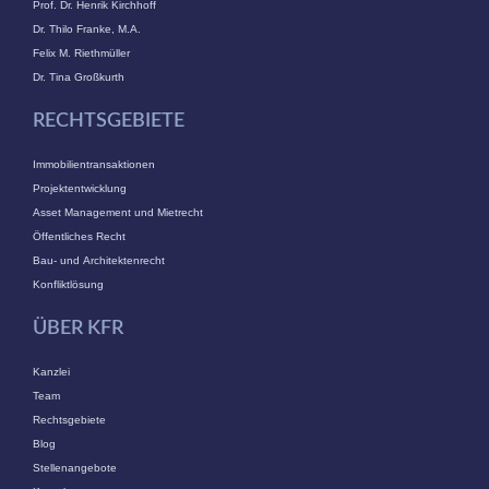
Prof. Dr. Henrik Kirchhoff
Dr. Thilo Franke, M.A.
Felix M. Riethmüller
Dr. Tina Großkurth
RECHTSGEBIETE
Immobilientransaktionen
Projektentwicklung
Asset Management und Mietrecht
Öffentliches Recht
Bau- und Architektenrecht
Konfliktlösung
ÜBER KFR
Kanzlei
Team
Rechtsgebiete
Blog
Stellenangebote