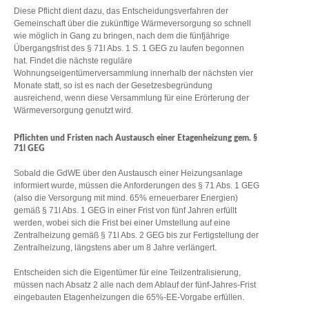
Diese Pflicht dient dazu, das Entscheidungsverfahren der
Gemeinschaft über die zukünftige Wärmeversorgung so schnell
wie möglich in Gang zu bringen, nach dem die fünfjährige
Übergangsfrist des § 71l Abs. 1 S. 1 GEG zu laufen begonnen
hat. Findet die nächste reguläre
Wohnungseigentümerversammlung innerhalb der nächsten vier
Monate statt, so ist es nach der Gesetzesbegründung
ausreichend, wenn diese Versammlung für eine Erörterung der
Wärmeversorgung genutzt wird.
Pflichten und Fristen nach Austausch einer Etagenheizung gem. §
71l GEG
Sobald die GdWE über den Austausch einer Heizungsanlage
informiert wurde, müssen die Anforderungen des § 71 Abs. 1 GEG
(also die Versorgung mit mind. 65% erneuerbarer Energien)
gemäß § 71l Abs. 1 GEG in einer Frist von fünf Jahren erfüllt
werden, wobei sich die Frist bei einer Umstellung auf eine
Zentralheizung gemäß § 71l Abs. 2 GEG bis zur Fertigstellung der
Zentralheizung, längstens aber um 8 Jahre verlängert.
Entscheiden sich die Eigentümer für eine Teilzentralisierung,
müssen nach Absatz 2 alle nach dem Ablauf der fünf-Jahres-Frist
eingebauten Etagenheizungen die 65%-EE-Vorgabe erfüllen.