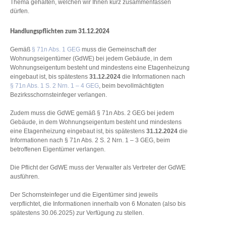
Thema gehalten, welchen wir Ihnen kurz zusammenfassen
dürfen.
Handlungspflichten zum 31.12.2024
Gemäß
§ 71n Abs. 1 GEG
muss die Gemeinschaft der
Wohnungseigentümer (GdWE) bei jedem Gebäude, in dem
Wohnungseigentum besteht und mindestens eine Etagenheizung
eingebaut ist, bis spätestens
31.12.2024
die Informationen nach
§ 71n Abs. 1 S. 2 Nrn. 1 – 4 GEG
, beim bevollmächtigten
Bezirksschornsteinfeger verlangen.
Zudem muss die GdWE gemäß § 71n Abs. 2 GEG bei jedem
Gebäude, in dem Wohnungseigentum besteht und mindestens
eine Etagenheizung eingebaut ist, bis spätestens
31.12.2024
die
Informationen nach § 71n Abs. 2 S. 2 Nrn. 1 – 3 GEG, beim
betroffenen Eigentümer verlangen.
Die Pflicht der GdWE muss der Verwalter als Vertreter der GdWE
ausführen.
Der Schornsteinfeger und die Eigentümer sind jeweils
verpflichtet, die Informationen innerhalb von 6 Monaten (also bis
spätestens 30.06.2025) zur Verfügung zu stellen.