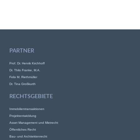
PARTNER
Prof. Dr. Henrik Kirchhoff
Dr. Thilo Franke, M.A.
Felix M. Riethmüller
Dr. Tina Großkurth
RECHTSGEBIETE
Immobilientransaktionen
Projektentwicklung
Asset Management und Mietrecht
Öffentliches Recht
Bau- und Architektenrecht