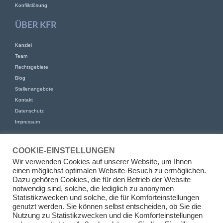
Konfliktlösung
ÜBER KFR
Kanzlei
Team
Rechtsgebiete
Blog
Stellenangebote
Kontakt
Datenschutz
Impressum
KONTAKT
COOKIE-EINSTELLUNGEN
KFR Kirchhoff Franke Riethmüller Partnerschaft von Rechtsanwälten
Wir verwenden Cookies auf unserer Website, um Ihnen
mbB
einen möglichst optimalen Website-Besuch zu ermöglichen.
Am Kaiserkai 69
Dazu gehören Cookies, die für den Betrieb der Website
20457 Hamburg
notwendig sind, solche, die lediglich zu anonymen
Statistikzwecken und solche, die für Komforteinstellungen
+49 (0)40 524 77 00 30
genutzt werden. Sie können selbst entscheiden, ob Sie die
Tel
Nutzung zu Statistikzwecken und die Komforteinstellungen
Fax +49 (0)40 524 77 00 31