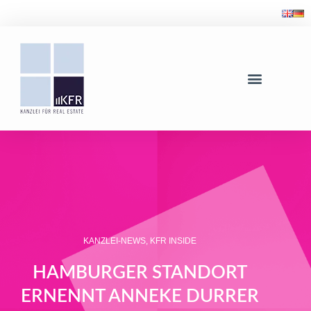
KANZLEI-NEWS
,
KFR INSIDE
HAMBURGER STANDORT
ERNENNT ANNEKE DURRER