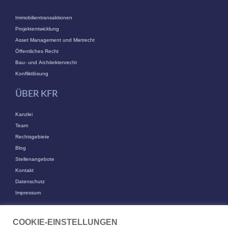
Immobilientransaktionen
Projektentwicklung
Asset Management und Mietrecht
Öffentliches Recht
Bau- und Architektenrecht
Konfliktlösung
ÜBER KFR
Kanzlei
Team
Rechtsgebiete
Blog
Stellenangebote
Kontakt
Datenschutz
Impressum
KONTAKT
COOKIE-EINSTELLUNGEN