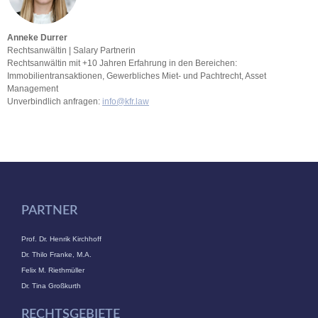
Anneke Durrer
Rechtsanwältin | Salary Partnerin
Rechtsanwältin mit +10 Jahren Erfahrung in den Bereichen:
Immobilientransaktionen, Gewerbliches Miet- und Pachtrecht, Asset
Management
Unverbindlich anfragen:
info@kfr.law
PARTNER
Prof. Dr. Henrik Kirchhoff
Dr. Thilo Franke, M.A.
Felix M. Riethmüller
Dr. Tina Großkurth
RECHTSGEBIETE