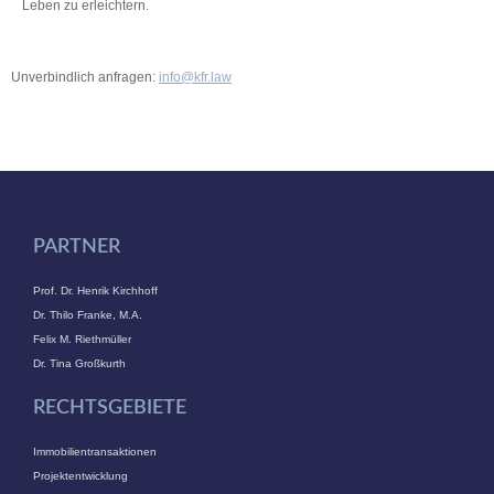
Leben zu erleichtern.
Unverbindlich anfragen:
info@kfr.law
PARTNER
Prof. Dr. Henrik Kirchhoff
Dr. Thilo Franke, M.A.
Felix M. Riethmüller
Dr. Tina Großkurth
RECHTSGEBIETE
Immobilientransaktionen
Projektentwicklung