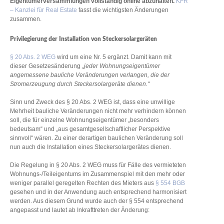
Eigentümerversammlungen vollständig online abzuhalten.
KFR
– Kanzlei für Real Estate
fasst die wichtigsten Änderungen
zusammen.
Privilegierung der Installation von Steckersolargeräten
§ 20 Abs. 2 WEG
wird um eine Nr. 5 ergänzt. Damit kann mit
dieser Gesetzesänderung
„jeder Wohnungseigentümer
angemessene bauliche Veränderungen verlangen, die der
Stromerzeugung durch Steckersolargeräte dienen.“
Sinn und Zweck des § 20 Abs. 2 WEG ist, dass eine unwillige
Mehrheit bauliche Veränderungen nicht mehr verhindern können
soll, die für einzelne Wohnungseigentümer „besonders
bedeutsam“ und „aus gesamtgesellschaftlicher Perspektive
sinnvoll“ wären. Zu einer derartigen baulichen Veränderung soll
nun auch die Installation eines Steckersolargerätes dienen.
Die Regelung in § 20 Abs. 2 WEG muss für Fälle des vermieteten
Wohnungs-/Teileigentums im Zusammenspiel mit den mehr oder
weniger parallel geregelten Rechten des Mieters aus
§ 554 BGB
gesehen und in der Anwendung auch entsprechend harmonisiert
werden. Aus diesem Grund wurde auch der § 554 entsprechend
angepasst und lautet ab Inkrafttreten der Änderung: