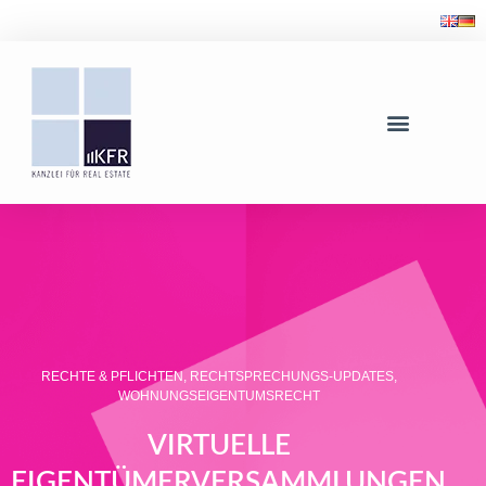
RECHTE & PFLICHTEN
,
RECHTSPRECHUNGS-UPDATES
,
WOHNUNGSEIGENTUMSRECHT
VIRTUELLE
EIGENTÜMERVERSAMMLUNGEN