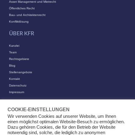
Asset Management und Mietrecht
Öffentliches Recht
Bau- und Architektenrecht
Konfliktlösung
ÜBER KFR
Kanzlei
Team
Rechtsgebiete
Blog
Stellenangebote
Kontakt
Datenschutz
Impressum
KONTAKT
COOKIE-EINSTELLUNGEN
KFR Kirchhoff Franke Riethmüller Partnerschaft von Rechtsanwälten
Wir verwenden Cookies auf unserer Website, um Ihnen
mbB
einen möglichst optimalen Website-Besuch zu ermöglichen.
Am Kaiserkai 69
Dazu gehören Cookies, die für den Betrieb der Website
20457 Hamburg
notwendig sind, solche, die lediglich zu anonymen