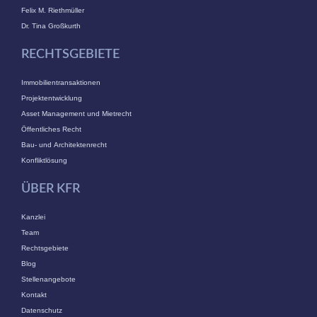
Felix M. Riethmüller
Dr. Tina Großkurth
RECHTSGEBIETE
Immobilientransaktionen
Projektentwicklung
Asset Management und Mietrecht
Öffentliches Recht
Bau- und Architektenrecht
Konfliktlösung
ÜBER KFR
Kanzlei
Team
Rechtsgebiete
Blog
Stellenangebote
Kontakt
Datenschutz