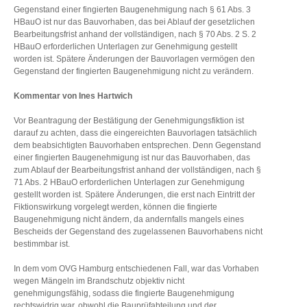
Gegenstand einer fingierten Baugenehmigung nach § 61 Abs. 3
HBauO ist nur das Bauvorhaben, das bei Ablauf der gesetzlichen
Bearbeitungsfrist anhand der vollständigen, nach § 70 Abs. 2 S. 2
HBauO erforderlichen Unterlagen zur Genehmigung gestellt
worden ist. Spätere Änderungen der Bauvorlagen vermögen den
Gegenstand der fingierten Baugenehmigung nicht zu verändern.
Kommentar von Ines Hartwich
Vor Beantragung der Bestätigung der Genehmigungsfiktion ist
darauf zu achten, dass die eingereichten Bauvorlagen tatsächlich
dem beabsichtigten Bauvorhaben entsprechen. Denn Gegenstand
einer fingierten Baugenehmigung ist nur das Bauvorhaben, das
zum Ablauf der Bearbeitungsfrist anhand der vollständigen, nach §
71 Abs. 2 HBauO erforderlichen Unterlagen zur Genehmigung
gestellt worden ist. Spätere Änderungen, die erst nach Eintritt der
Fiktionswirkung vorgelegt werden, können die fingierte
Baugenehmigung nicht ändern, da andernfalls mangels eines
Bescheids der Gegenstand des zugelassenen Bauvorhabens nicht
bestimmbar ist.
In dem vom OVG Hamburg entschiedenen Fall, war das Vorhaben
wegen Mängeln im Brandschutz objektiv nicht
genehmigungsfähig, sodass die fingierte Baugenehmigung
rechtswidrig war, obwohl die Bauprüfabteilung und der