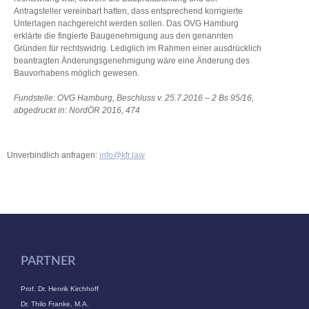
Antragsteller vereinbart hatten, dass entsprechend korrigierte
Unterlagen nachgereicht werden sollen. Das OVG Hamburg
erklärte die fingierte Baugenehmigung aus den genannten
Gründen für rechtswidrig. Lediglich im Rahmen einer ausdrücklich
beantragten Änderungsgenehmigung wäre eine Änderung des
Bauvorhabens möglich gewesen.
Fundstelle: OVG Hamburg, Beschluss v. 25.7.2016 – 2 Bs 95/16,
abgedruckt in: NordÖR 2016, 474
Unverbindlich anfragen:
info@kfr.law
PARTNER
Prof. Dr. Henrik Kirchhoff
Dr. Thilo Franke, M.A.