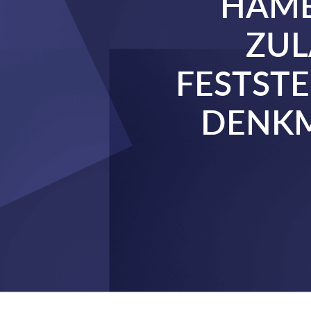
HAMB
ZUL
FESTST
DENKM