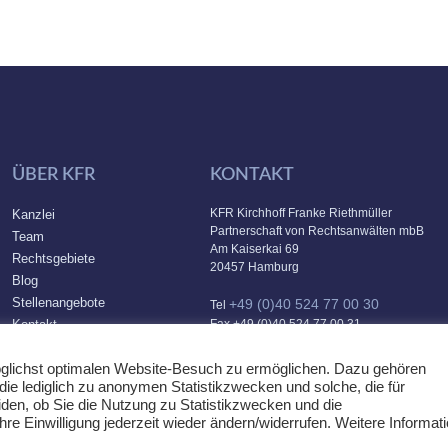
ÜBER KFR
KONTAKT
KFR Kirchhoff Franke Riethmüller
Kanzlei
Partnerschaft von Rechtsanwälten mbB
Team
Am Kaiserkai 69
Rechtsgebiete
20457 Hamburg
Blog
Stellenangebote
+49 (0)40 524 77 00 30
Tel
Kontakt
Fax +49 (0)40 524 77 00 31
info@kfr.law
E-Mail
Datenschutz
glichst optimalen Website-Besuch zu ermöglichen. Dazu gehören
Impressum
 die lediglich zu anonymen Statistikzwecken und solche, die für
den, ob Sie die Nutzung zu Statistikzwecken und die
e Einwilligung jederzeit wieder ändern/widerrufen. Weitere Informat