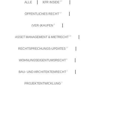
27
ALLE
KFR INSIDE
17
ÖFFENTLICHES RECHT
8
(VER-)KAUFEN
19
ASSET MANAGEMENT & MIETRECHT
17
RECHTSPRECHUNGS-UPDATES
6
WOHNUNGSEIGENTUMSRECHT
2
BAU- UND ARCHITEKTENRECHT
3
PROJEKTENTWICKLUNG