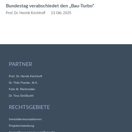
Bundestag verabschiedet den „Bau-Turbo“
Prof. Dr. Henrik Kirchhoff
13 Okt. 2025
PARTNER
Prof. Dr. Henrik Kirchhoff
Dr. Thilo Franke, M.A.
Felix M. Riethmüller
Dr. Tina Großkurth
RECHTSGEBIETE
Immobilientransaktionen
Projektentwicklung