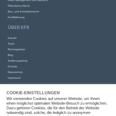
Asset Management und Mietrecht
Öffentliches Recht
Bau- und Architektenrecht
Konfliktlösung
ÜBER KFR
Kanzlei
Team
Rechtsgebiete
Blog
Stellenangebote
Kontakt
Datenschutz
Impressum
KONTAKT
COOKIE-EINSTELLUNGEN
KFR Kirchhoff Franke Riethmüller Partnerschaft von Rechtsanwälten
Wir verwenden Cookies auf unserer Website, um Ihnen
mbB
einen möglichst optimalen Website-Besuch zu ermöglichen.
Am Kaiserkai 69
Dazu gehören Cookies, die für den Betrieb der Website
20457 Hamburg
notwendig sind, solche, die lediglich zu anonymen