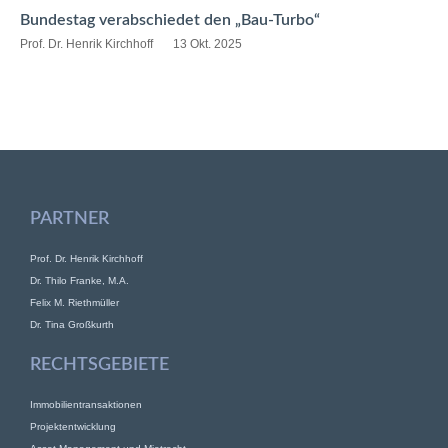
Bundestag verabschiedet den „Bau-Turbo“
Prof. Dr. Henrik Kirchhoff
13 Okt. 2025
PARTNER
Prof. Dr. Henrik Kirchhoff
Dr. Thilo Franke, M.A.
Felix M. Riethmüller
Dr. Tina Großkurth
RECHTSGEBIETE
Immobilientransaktionen
Projektentwicklung