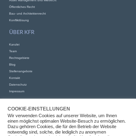
Asset Management und Mietrecht
Öffentliches Recht
Bau- und Architektenrecht
Konfliktlösung
ÜBER KFR
Kanzlei
Team
Rechtsgebiete
Blog
Stellenangebote
Kontakt
Datenschutz
Impressum
KONTAKT
COOKIE-EINSTELLUNGEN
KFR Kirchhoff Franke Riethmüller Partnerschaft von Rechtsanwälten
Wir verwenden Cookies auf unserer Website, um Ihnen
mbB
einen möglichst optimalen Website-Besuch zu ermöglichen.
Am Kaiserkai 69
Dazu gehören Cookies, die für den Betrieb der Website
20457 Hamburg
notwendig sind, solche, die lediglich zu anonymen