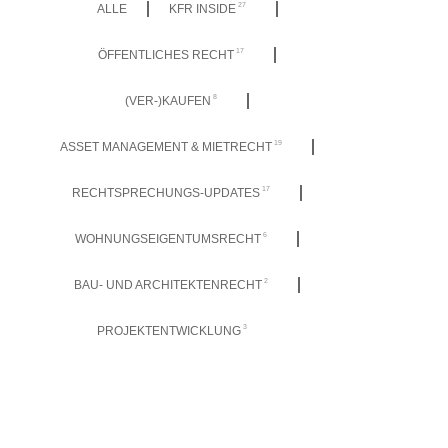
27
ALLE
KFR INSIDE
17
ÖFFENTLICHES RECHT
8
(VER-)KAUFEN
19
ASSET MANAGEMENT & MIETRECHT
17
RECHTSPRECHUNGS-UPDATES
6
WOHNUNGSEIGENTUMSRECHT
2
BAU- UND ARCHITEKTENRECHT
3
PROJEKTENTWICKLUNG