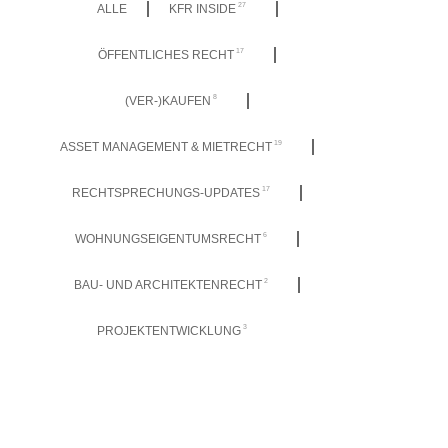
27
ALLE
KFR INSIDE
17
ÖFFENTLICHES RECHT
8
(VER-)KAUFEN
19
ASSET MANAGEMENT & MIETRECHT
17
RECHTSPRECHUNGS-UPDATES
6
WOHNUNGSEIGENTUMSRECHT
2
BAU- UND ARCHITEKTENRECHT
3
PROJEKTENTWICKLUNG