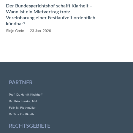
Der Bundesgerichtshof schafft Klarheit –
Wann ist ein Mietvertrag trotz
Vereinbarung einer Festlaufzeit ordentlich
kündbar?
Sinje Grefe
23 Jan. 2026
PARTNER
Prof. Dr. Henrik Kirchhoff
Dr. Thilo Franke, M.A.
Felix M. Riethmüller
Dr. Tina Großkurth
RECHTSGEBIETE