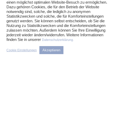
RECHTSGEBIETE
einen möglichst optimalen Website-Besuch zu ermöglichen.
Dazu gehören Cookies, die für den Betrieb der Website
Immobilientransaktionen
notwendig sind, solche, die lediglich zu anonymen
Statistikzwecken und solche, die für Komforteinstellungen
Projektentwicklung
genutzt werden. Sie können selbst entscheiden, ob Sie die
Asset Management und Mietrecht
Nutzung zu Statistikzwecken und die Komforteinstellungen
Öffentliches Recht
zulassen möchten. Außerdem können Sie Ihre Einwilligung
Bau- und Architektenrecht
jederzeit wieder ändern/widerrufen. Weitere Informationen
finden Sie in unserer
Konfliktlösung
Datenschutzerklärung.
ÜBER KFR
Akzeptieren
Cookie Einstellungen
Kanzlei
Team
Rechtsgebiete
Blog
Stellenangebote
Kontakt
Datenschutz
Impressum
KONTAKT