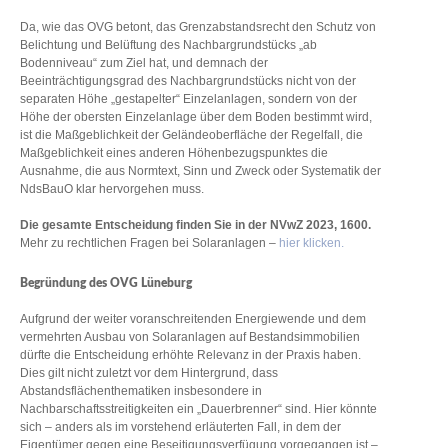
Da, wie das OVG betont, das Grenzabstandsrecht den Schutz von
Belichtung und Belüftung des Nachbargrundstücks „ab
Bodenniveau“ zum Ziel hat, und demnach der
Beeinträchtigungsgrad des Nachbargrundstücks nicht von der
separaten Höhe „gestapelter“ Einzelanlagen, sondern von der
Höhe der obersten Einzelanlage über dem Boden bestimmt wird,
ist die Maßgeblichkeit der Geländeoberfläche der Regelfall, die
Maßgeblichkeit eines anderen Höhenbezugspunktes die
Ausnahme, die aus Normtext, Sinn und Zweck oder Systematik der
NdsBauO klar hervorgehen muss.
Die gesamte Entscheidung finden Sie in der NVwZ 2023, 1600.
Mehr zu rechtlichen Fragen bei Solaranlagen –
hier klicken.
Begründung des OVG Lüneburg
Aufgrund der weiter voranschreitenden Energiewende und dem
vermehrten Ausbau von Solaranlagen auf Bestandsimmobilien
dürfte die Entscheidung erhöhte Relevanz in der Praxis haben.
Dies gilt nicht zuletzt vor dem Hintergrund, dass
Abstandsflächenthematiken insbesondere in
Nachbarschaftsstreitigkeiten ein „Dauerbrenner“ sind. Hier könnte
sich – anders als im vorstehend erläuterten Fall, in dem der
Eigentümer gegen eine Beseitigungsverfügung vorgegangen ist –