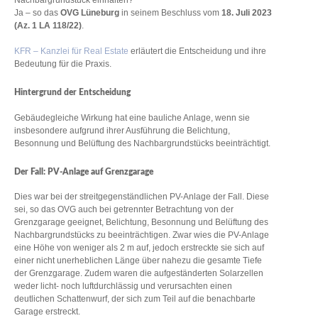
Nachbargrundstück einhalten?
Ja – so das
OVG Lüneburg
in seinem Beschluss vom
18. Juli 2023
(Az. 1 LA 118/22)
.
KFR – Kanzlei für Real Estate
erläutert die Entscheidung und ihre
Bedeutung für die Praxis.
Hintergrund der Entscheidung
Gebäudegleiche Wirkung hat eine bauliche Anlage, wenn sie
insbesondere aufgrund ihrer Ausführung die Belichtung,
Besonnung und Belüftung des Nachbargrundstücks beeinträchtigt.
Der Fall: PV-Anlage auf Grenzgarage
Dies war bei der streitgegenständlichen PV-Anlage der Fall. Diese
sei, so das OVG auch bei getrennter Betrachtung von der
Grenzgarage geeignet, Belichtung, Besonnung und Belüftung des
Nachbargrundstücks zu beeinträchtigen. Zwar wies die PV-Anlage
eine Höhe von weniger als 2 m auf, jedoch erstreckte sie sich auf
einer nicht unerheblichen Länge über nahezu die gesamte Tiefe
der Grenzgarage. Zudem waren die aufgeständerten Solarzellen
weder licht- noch luftdurchlässig und verursachten einen
deutlichen Schattenwurf, der sich zum Teil auf die benachbarte
Garage erstreckt.