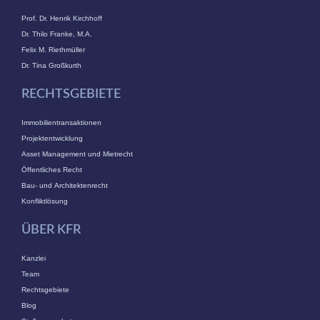
Prof. Dr. Henrik Kirchhoff
Dr. Thilo Franke, M.A.
Felix M. Riethmüller
Dr. Tina Großkurth
RECHTSGEBIETE
Immobilientransaktionen
Projektentwicklung
Asset Management und Mietrecht
Öffentliches Recht
Bau- und Architektenrecht
Konfliktlösung
ÜBER KFR
Kanzlei
Team
Rechtsgebiete
Blog