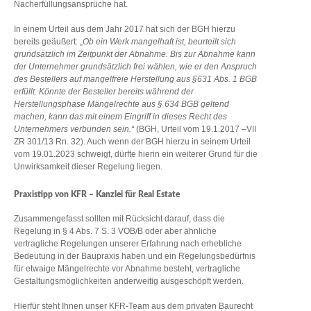
Nacherfüllungsansprüche hat.
In einem Urteil aus dem Jahr 2017 hat sich der BGH hierzu
bereits geäußert: „
Ob ein Werk mangelhaft ist, beurteilt sich
grundsätzlich im Zeitpunkt der Abnahme. Bis zur Abnahme kann
der Unternehmer grundsätzlich frei wählen, wie er den Anspruch
des Bestellers auf mangelfreie Herstellung aus §631 Abs. 1 BGB
erfüllt. Könnte der Besteller bereits während der
Herstellungsphase Mängelrechte aus § 634 BGB geltend
machen, kann das mit einem Eingriff in dieses Recht des
Unternehmers verbunden sein.“
(BGH, Urteil vom 19.1.2017 –VII
ZR 301/13 Rn. 32). Auch wenn der BGH hierzu in seinem Urteil
vom 19.01.2023 schweigt, dürfte hierin ein weiterer Grund für die
Unwirksamkeit dieser Regelung liegen.
Praxistipp von KFR – Kanzlei für Real Estate
Zusammengefasst sollten mit Rücksicht darauf, dass die
Regelung in § 4 Abs. 7 S. 3 VOB/B oder aber ähnliche
vertragliche Regelungen unserer Erfahrung nach erhebliche
Bedeutung in der Baupraxis haben und ein Regelungsbedürfnis
für etwaige Mängelrechte vor Abnahme besteht, vertragliche
Gestaltungsmöglichkeiten anderweitig ausgeschöpft werden.
Hierfür steht Ihnen unser KFR-Team aus dem privaten Baurecht