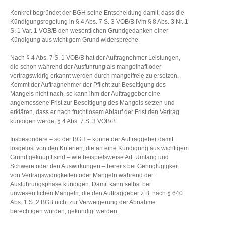
Konkret begründet der BGH seine Entscheidung damit, dass die
Kündigungsregelung in § 4 Abs. 7 S. 3 VOB/B iVm § 8 Abs. 3 Nr. 1
S. 1 Var. 1 VOB/B den wesentlichen Grundgedanken einer
Kündigung aus wichtigem Grund widerspreche.
Nach § 4 Abs. 7 S. 1 VOB/B hat der Auftragnehmer Leistungen,
die schon während der Ausführung als mangelhaft oder
vertragswidrig erkannt werden durch mangelfreie zu ersetzen.
Kommt der Auftragnehmer der Pflicht zur Beseitigung des
Mangels nicht nach, so kann ihm der Auftraggeber eine
angemessene Frist zur Beseitigung des Mangels setzen und
erklären, dass er nach fruchtlosem Ablauf der Frist den Vertrag
kündigen werde, § 4 Abs. 7 S. 3 VOB/B.
Insbesondere – so der BGH – könne der Auftraggeber damit
losgelöst von den Kriterien, die an eine Kündigung aus wichtigem
Grund geknüpft sind – wie beispielsweise Art, Umfang und
Schwere oder den Auswirkungen – bereits bei Geringfügigkeit
von Vertragswidrigkeiten oder Mängeln während der
Ausführungsphase kündigen. Damit kann selbst bei
unwesentlichen Mängeln, die den Auftraggeber z.B. nach § 640
Abs. 1 S. 2 BGB nicht zur Verweigerung der Abnahme
berechtigen würden, gekündigt werden.