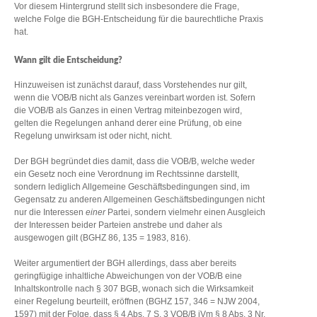
Vor diesem Hintergrund stellt sich insbesondere die Frage,
welche Folge die BGH-Entscheidung für die baurechtliche Praxis
hat.
Wann gilt die Entscheidung?
Hinzuweisen ist zunächst darauf, dass Vorstehendes nur gilt,
wenn die VOB/B nicht als Ganzes vereinbart worden ist. Sofern
die VOB/B als Ganzes in einen Vertrag miteinbezogen wird,
gelten die Regelungen anhand derer eine Prüfung, ob eine
Regelung unwirksam ist oder nicht, nicht.
Der BGH begründet dies damit, dass die VOB/B, welche weder
ein Gesetz noch eine Verordnung im Rechtssinne darstellt,
sondern lediglich Allgemeine Geschäftsbedingungen sind, im
Gegensatz zu anderen Allgemeinen Geschäftsbedingungen nicht
nur die Interessen
einer
Partei, sondern vielmehr einen Ausgleich
der Interessen beider Parteien anstrebe und daher als
ausgewogen gilt (BGHZ 86, 135 = 1983, 816).
Weiter argumentiert der BGH allerdings, dass aber bereits
geringfügige inhaltliche Abweichungen von der VOB/B eine
Inhaltskontrolle nach § 307 BGB, wonach sich die Wirksamkeit
einer Regelung beurteilt, eröffnen (BGHZ 157, 346 = NJW 2004,
1597) mit der Folge, dass § 4 Abs. 7 S. 3 VOB/B iVm § 8 Abs. 3 Nr.