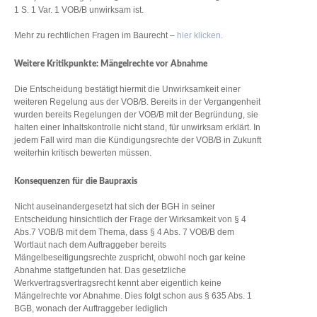
1 S. 1 Var. 1 VOB/B unwirksam ist.
Mehr zu rechtlichen Fragen im Baurecht –
hier klicken.
Weitere Kritikpunkte: Mängelrechte vor Abnahme
Die Entscheidung bestätigt hiermit die Unwirksamkeit einer
weiteren Regelung aus der VOB/B. Bereits in der Vergangenheit
wurden bereits Regelungen der VOB/B mit der Begründung, sie
halten einer Inhaltskontrolle nicht stand, für unwirksam erklärt. In
jedem Fall wird man die Kündigungsrechte der VOB/B in Zukunft
weiterhin kritisch bewerten müssen.
Konsequenzen für die Baupraxis
Nicht auseinandergesetzt hat sich der BGH in seiner
Entscheidung hinsichtlich der Frage der Wirksamkeit von § 4
Abs.7 VOB/B mit dem Thema, dass § 4 Abs. 7 VOB/B dem
Wortlaut nach dem Auftraggeber bereits
Mängelbeseitigungsrechte zuspricht, obwohl noch gar keine
Abnahme stattgefunden hat. Das gesetzliche
Werkvertragsvertragsrecht kennt aber eigentlich keine
Mängelrechte vor Abnahme. Dies folgt schon aus § 635 Abs. 1
BGB, wonach der Auftraggeber lediglich