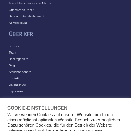
Asset Management und Mietrecht
Öffentliches Recht
Bau- und Architektenrecht
Konfliktlösung
ÜBER KFR
Kanzlei
Team
Rechtsgebiete
Blog
Stellenangebote
Kontakt
Datenschutz
Impressum
KONTAKT
COOKIE-EINSTELLUNGEN
KFR Kirchhoff Franke Riethmüller Partnerschaft von Rechtsanwälten
Wir verwenden Cookies auf unserer Website, um Ihnen
mbB
einen möglichst optimalen Website-Besuch zu ermöglichen.
Am Kaiserkai 69
Dazu gehören Cookies, die für den Betrieb der Website
20457 Hamburg
notwendig sind, solche, die lediglich zu anonymen