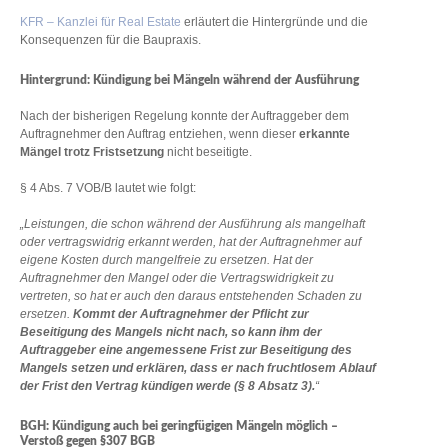
KFR – Kanzlei für Real Estate
erläutert die Hintergründe und die
Konsequenzen für die Baupraxis.
Hintergrund: Kündigung bei Mängeln während der Ausführung
Nach der bisherigen Regelung konnte der Auftraggeber dem
Auftragnehmer den Auftrag entziehen, wenn dieser
erkannte
Mängel trotz Fristsetzung
nicht beseitigte.
§ 4 Abs. 7 VOB/B lautet wie folgt:
„Leistungen, die schon während der Ausführung als mangelhaft
oder vertragswidrig erkannt werden, hat der Auftragnehmer auf
eigene Kosten durch mangelfreie zu ersetzen. Hat der
Auftragnehmer den Mangel oder die Vertragswidrigkeit zu
vertreten, so hat er auch den daraus entstehenden Schaden zu
ersetzen.
Kommt der Auftragnehmer der Pflicht zur
Beseitigung des Mangels nicht nach, so kann ihm der
Auftraggeber eine angemessene Frist zur Beseitigung des
Mangels setzen und erklären, dass er nach fruchtlosem Ablauf
der Frist den Vertrag kündigen werde (§ 8 Absatz 3).
“
BGH: Kündigung auch bei geringfügigen Mängeln möglich –
Verstoß gegen §307 BGB