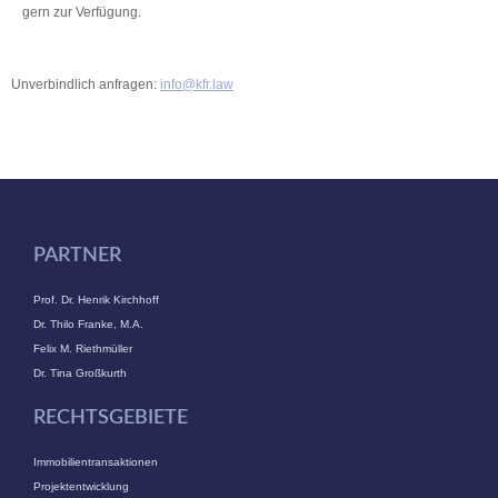
gern zur Verfügung.
Unverbindlich anfragen:
info@kfr.law
PARTNER
Prof. Dr. Henrik Kirchhoff
Dr. Thilo Franke, M.A.
Felix M. Riethmüller
Dr. Tina Großkurth
RECHTSGEBIETE
Immobilientransaktionen
Projektentwicklung