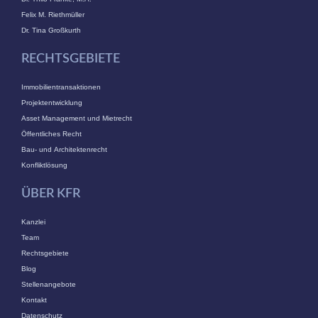
Felix M. Riethmüller
Dr. Tina Großkurth
RECHTSGEBIETE
Immobilientransaktionen
Projektentwicklung
Asset Management und Mietrecht
Öffentliches Recht
Bau- und Architektenrecht
Konfliktlösung
ÜBER KFR
Kanzlei
Team
Rechtsgebiete
Blog
Stellenangebote
Kontakt
Datenschutz