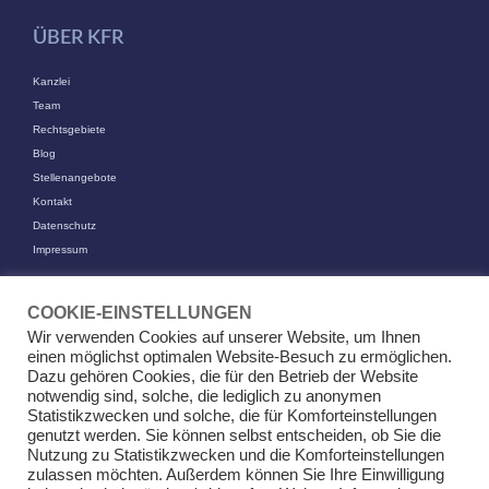
ÜBER KFR
Kanzlei
Team
Rechtsgebiete
Blog
Stellenangebote
Kontakt
Datenschutz
Impressum
KONTAKT
COOKIE-EINSTELLUNGEN
KFR Kirchhoff Franke Riethmüller Partnerschaft von Rechtsanwälten
Wir verwenden Cookies auf unserer Website, um Ihnen
mbB
einen möglichst optimalen Website-Besuch zu ermöglichen.
Am Kaiserkai 69
Dazu gehören Cookies, die für den Betrieb der Website
20457 Hamburg
notwendig sind, solche, die lediglich zu anonymen
Statistikzwecken und solche, die für Komforteinstellungen
+49 (0)40 524 77 00 30
genutzt werden. Sie können selbst entscheiden, ob Sie die
Tel
Nutzung zu Statistikzwecken und die Komforteinstellungen
Fax +49 (0)40 524 77 00 31
zulassen möchten. Außerdem können Sie Ihre Einwilligung
info@kfr.law
E-Mail