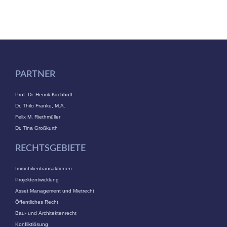
PARTNER
Prof. Dr. Henrik Kirchhoff
Dr. Thilo Franke, M.A.
Felix M. Riethmüller
Dr. Tina Großkurth
RECHTSGEBIETE
Immobilientransaktionen
Projektentwicklung
Asset Management und Mietrecht
Öffentliches Recht
Bau- und Architektenrecht
Konfliktlösung