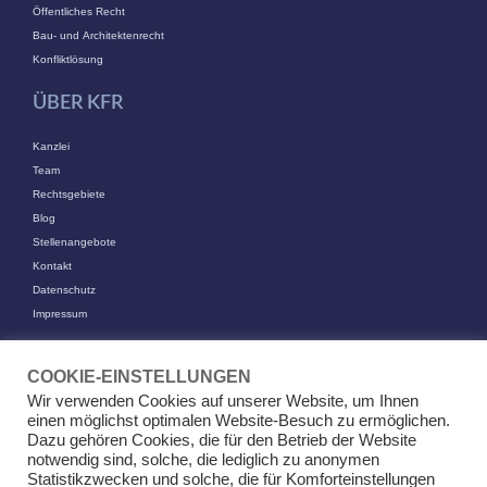
Öffentliches Recht
Bau- und Architektenrecht
Konfliktlösung
ÜBER KFR
Kanzlei
Team
Rechtsgebiete
Blog
Stellenangebote
Kontakt
Datenschutz
Impressum
KONTAKT
COOKIE-EINSTELLUNGEN
KFR Kirchhoff Franke Riethmüller Partnerschaft von Rechtsanwälten
Wir verwenden Cookies auf unserer Website, um Ihnen
mbB
einen möglichst optimalen Website-Besuch zu ermöglichen.
Am Kaiserkai 69
Dazu gehören Cookies, die für den Betrieb der Website
20457 Hamburg
notwendig sind, solche, die lediglich zu anonymen
Statistikzwecken und solche, die für Komforteinstellungen