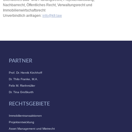
Nachbarrecht, Öffentliches Recht, Verwaltungsrecht und
Immobilienwirtschaftsrecht
Unverbindlich anfragen:
info@kfr.law
PARTNER
Prof. Dr. Henrik Kirchhoff
Dr. Thilo Franke, M.A.
Felix M. Riethmüller
Dr. Tina Großkurth
RECHTSGEBIETE
Immobilientransaktionen
Projektentwicklung
Asset Management und Mietrecht