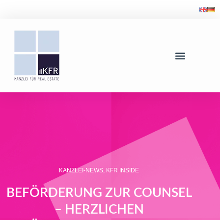
KANZLEI-NEWS
,
KFR INSIDE
BEFÖRDERUNG ZUR COUNSEL
– HERZLICHEN